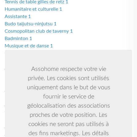
Tennis de table gilles de retz 1
Humanitaire et culturelle 1
Assistante 1
Budo taijutsu-ninjutsu 1
Cosmopolitan club de taverny 1
Badminton 1
Musique et de danse 1
Country, danse en ligne, danse de salon 1
Natation 1
Asbl 1
Assohome respecte votre vie
Rafting-kayak-rando aqua 1
privée. Les cookies sont utilisés
Danse country 1
uniquement dans le but de vous
Jiu jitsu brésilien, grappling 1
fournir le service de
Natation synchronisée 1
Abel 1
géolocalisation des associations
Gymnastique artistique féminine et baby gym 1
proches de votre position. Les
Rugby à xv 1
cookies ne seront pas utilisés à
Aïkido yoga chinois taichi 1
des fins marketings. Les détails
Judo taiso 1