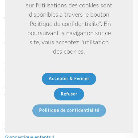
Salle de sport 1
sur l'utilisations des cookies sont
Karate kyudokan self defense 1
disponibles à travers le bouton
Volley-ball 1
"Politique de confidentialité". En
Promouvoir les actions pour garantir un meilleur avenir à
poursuivant la navigation sur ce
tous 1
Judo - ju jitsu 1
site, vous acceptez l'utilisation
Basket 1
des cookies.
Danse et capoeira 1
Georges 1
Grandidier 1
Kick boxing, muaythai, mma 1
Accepter & Fermer
Arts martiaux 1
Aucun 1
Refuser
Route 1
Sport, art, culture, sociale, environnement, dÉcouerte,
Politique de confidentialité
patrimoine, caribÉen? 1
Arc 1
Tai chi 1
Gymnastique enfants 1