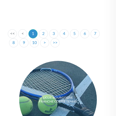
<<
<
1
2
3
4
5
6
7
8
9
10
>
>>
LIGUE BOURGOGNE
FRANCHE COMTE TENNIS