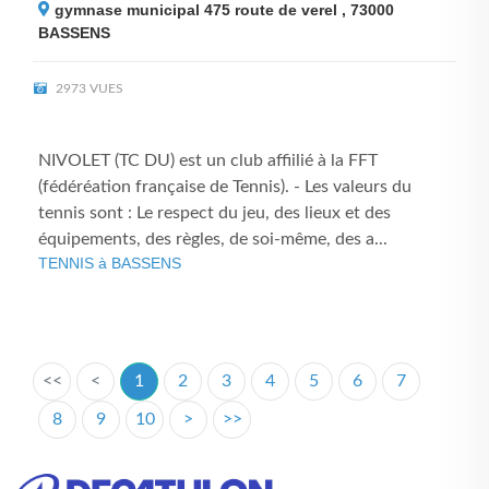
gymnase municipal 475 route de verel , 73000
BASSENS
2973 VUES
NIVOLET (TC DU) est un club affiilié à la FFT
(fédéréation française de Tennis). - Les valeurs du
tennis sont : Le respect du jeu, des lieux et des
équipements, des règles, de soi-même, des a...
TENNIS à BASSENS
<<
<
1
2
3
4
5
6
7
8
9
10
>
>>