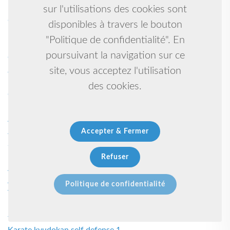
Budo taijutsu-ninjutsu 1
sur l'utilisations des cookies sont
Cosmopolitan club de taverny 1
disponibles à travers le bouton
Badminton 1
"Politique de confidentialité". En
Basket 1
poursuivant la navigation sur ce
Georges 1
Judo - ju jitsu 1
site, vous acceptez l'utilisation
Danse et capoeira 1
des cookies.
Grandidier 1
Kick boxing, muaythai, mma 1
Arts martiaux 1
Judo taiso 1
Accepter & Fermer
Salle de sport 1
Rugby à xv 1
Refuser
Aïkido yoga chinois taichi 1
Arc 1
Politique de confidentialité
Volley-ball 1
Promouvoir les actions pour garantir un meilleur avenir à
tous 1