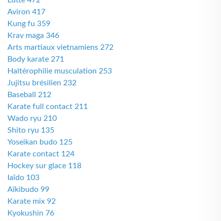
Lutte 472
Aviron 417
Kung fu 359
Krav maga 346
Arts martiaux vietnamiens 272
Body karate 271
Haltérophilie musculation 253
Jujitsu brésilien 232
Baseball 212
Karate full contact 211
Wado ryu 210
Shito ryu 135
Yoseikan budo 125
Karate contact 124
Hockey sur glace 118
Iaïdo 103
Aïkibudo 99
Karate mix 92
Kyokushin 76