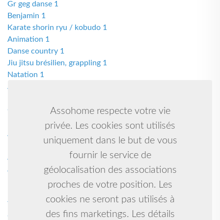
Gr geg danse 1
Benjamin 1
Karate shorin ryu / kobudo 1
Animation 1
Danse country 1
Jiu jitsu brésilien, grappling 1
Natation 1
Asbl 1
Rafting-kayak-rando aqua 1
Gymnastique artistique féminine et baby gym 1
Assohome respecte votre vie
Natation synchronisée 1
privée. Les cookies sont utilisés
Abel 1
uniquement dans le but de vous
Humanitaire et culturelle 1
fournir le service de
Assistante 1
Anglais sportif multisports 1
géolocalisation des associations
Musique et de danse 1
proches de votre position. Les
Boxe française ; kick-boxing 1
cookies ne seront pas utilisés à
Tennis de table gilles de retz 1
des fins marketings. Les détails
Country, danse en ligne, danse de salon 1