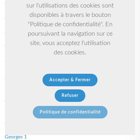
Abel 1
sur l'utilisations des cookies sont
Danse country 1
disponibles à travers le bouton
Jiu jitsu brésilien, grappling 1
"Politique de confidentialité". En
Natation 1
Asbl 1
poursuivant la navigation sur ce
Rafting-kayak-rando aqua 1
site, vous acceptez l'utilisation
Volley-ball 1
des cookies.
Promouvoir les actions pour garantir un meilleur avenir à
tous 1
Karate kyudokan self defense 1
Judo taiso 1
Accepter & Fermer
Salle de sport 1
Rugby à xv 1
Refuser
Aïkido yoga chinois taichi 1
Kick boxing, muaythai, mma 1
Politique de confidentialité
Grandidier 1
Arts martiaux 1
Basket 1
Georges 1