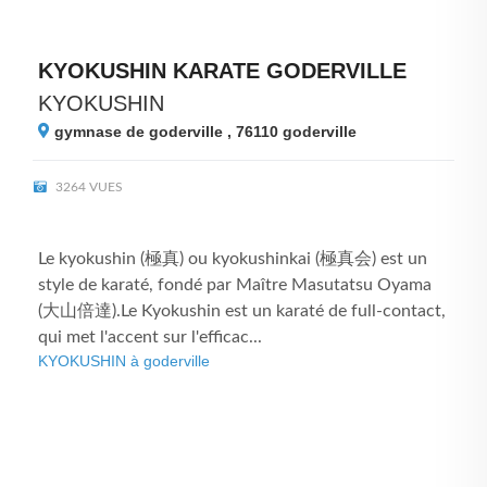
KYOKUSHIN KARATE GODERVILLE
KYOKUSHIN
gymnase de goderville , 76110
goderville
3264 VUES
Le kyokushin (極真) ou kyokushinkai (極真会) est un
style de karaté, fondé par Maître Masutatsu Oyama
(大山倍達).Le Kyokushin est un karaté de full-contact,
qui met l'accent sur l'efficac...
KYOKUSHIN à goderville