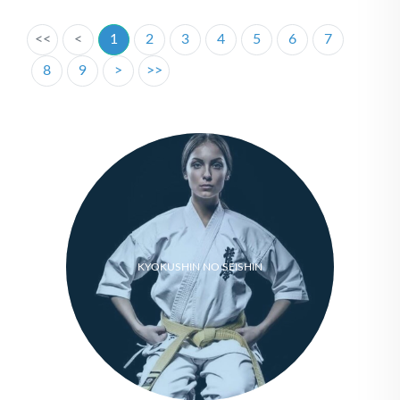
<<
<
1
2
3
4
5
6
7
8
9
>
>>
KYOKUSHIN NO SEISHIN