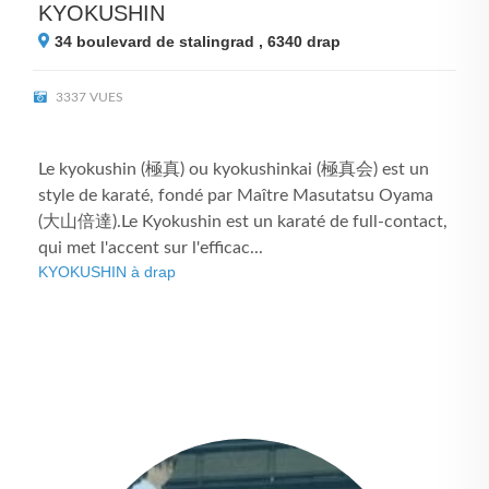
KYOKUSHIN
34 boulevard de stalingrad , 6340
drap
3337 VUES
Le kyokushin (極真) ou kyokushinkai (極真会) est un
style de karaté, fondé par Maître Masutatsu Oyama
(大山倍達).Le Kyokushin est un karaté de full-contact,
qui met l'accent sur l'efficac...
KYOKUSHIN à drap