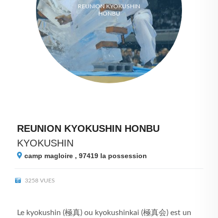
REUNION KYOKUSHIN
HONBU
REUNION KYOKUSHIN HONBU
KYOKUSHIN
camp magloire , 97419
la possession
3258 VUES
Le kyokushin (極真) ou kyokushinkai (極真会) est un