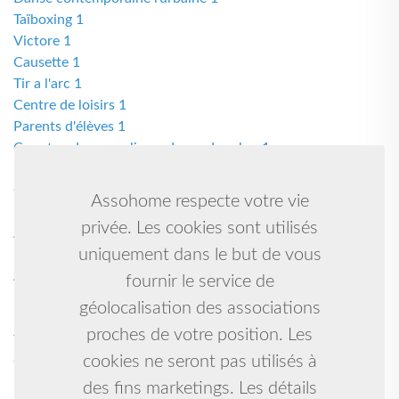
Taïboxing 1
Victore 1
Causette 1
Tir a l'arc 1
Centre de loisirs 1
Parents d'élèves 1
Country, danse en ligne, danse de salon 1
Budo taijutsu-ninjutsu 1
Cosmopolitan club de taverny 1
Assohome respecte votre vie
Badminton 1
privée. Les cookies sont utilisés
Assistante 1
uniquement dans le but de vous
Humanitaire et culturelle 1
Anglais sportif multisports 1
fournir le service de
Musique et de danse 1
géolocalisation des associations
Boxe française ; kick-boxing 1
proches de votre position. Les
Tennis de table gilles de retz 1
cookies ne seront pas utilisés à
Gymnastique artistique féminine et baby gym 1
Natation synchronisée 1
des fins marketings. Les détails