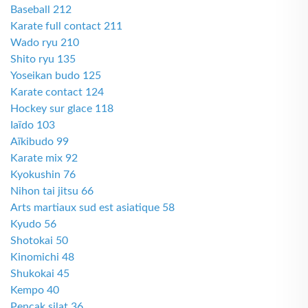
Baseball 212
Karate full contact 211
Wado ryu 210
Shito ryu 135
Yoseikan budo 125
Karate contact 124
Hockey sur glace 118
Iaïdo 103
Aïkibudo 99
Karate mix 92
Kyokushin 76
Nihon tai jitsu 66
Arts martiaux sud est asiatique 58
Kyudo 56
Shotokai 50
Kinomichi 48
Shukokai 45
Kempo 40
Pencak silat 36