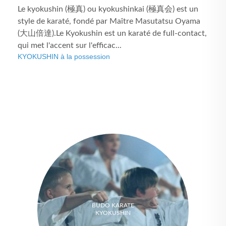
Le kyokushin (極真) ou kyokushinkai (極真会) est un
style de karaté, fondé par Maître Masutatsu Oyama
(大山倍達).Le Kyokushin est un karaté de full-contact,
qui met l'accent sur l'efficac...
KYOKUSHIN à la possession
BUDO KARATE
KYOKUSHIN