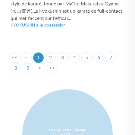
style de karaté, fondé par Maître Masutatsu Oyama
(大山倍達).Le Kyokushin est un karaté de full-contact,
qui met l'accent sur l'efficac...
KYOKUSHIN à la possession
<<
<
1
2
3
4
5
6
7
8
9
>
>>
DECATHLON : Kimono
Karaté 100 Junior -