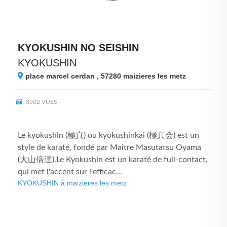
KYOKUSHIN NO SEISHIN
KYOKUSHIN
place marcel cerdan , 57280
maizieres les metz
3502 VUES
Le kyokushin (極真) ou kyokushinkai (極真会) est un
style de karaté, fondé par Maître Masutatsu Oyama
(大山倍達).Le Kyokushin est un karaté de full-contact,
qui met l'accent sur l'efficac...
KYOKUSHIN à maizieres les metz