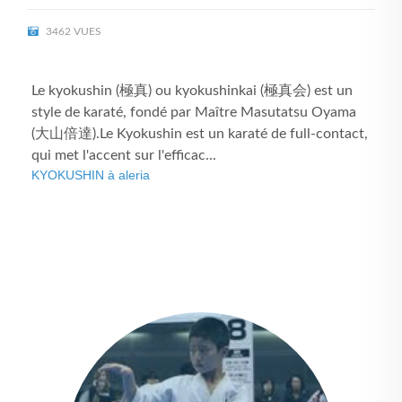
3462 VUES
Le kyokushin (極真) ou kyokushinkai (極真会) est un
style de karaté, fondé par Maître Masutatsu Oyama
(大山倍達).Le Kyokushin est un karaté de full-contact,
qui met l'accent sur l'efficac...
KYOKUSHIN à aleria