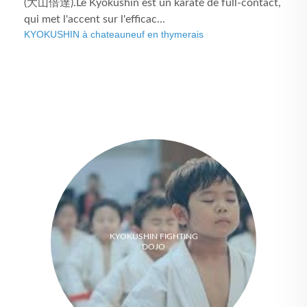
(大山倍達).Le Kyokushin est un karaté de full-contact,
qui met l'accent sur l'efficac...
KYOKUSHIN à chateauneuf en thymerais
KYOKUSHIN FIGHTING
DOJO