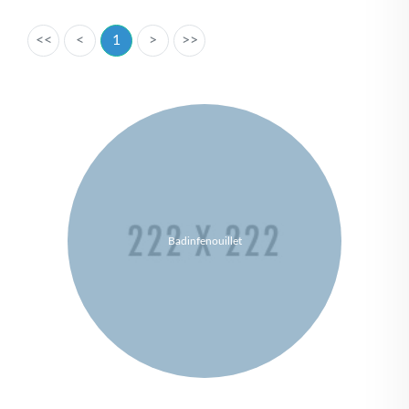
<<
<
1
>
>>
Badinfenouillet