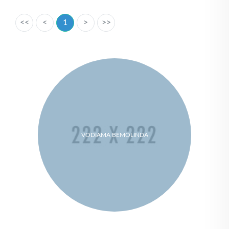
<<
<
1
>
>>
VODIAMA BEMOLINDA