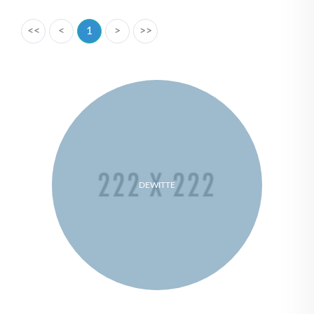
<<
<
1
>
>>
DEWITTE