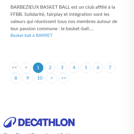
BARBEZIEUX BASKET BALL est un club affilié à la
FFBB. Solidarité, fairplay et intégration sont les
valeurs qui réunissent tous nos membres autour de
leur passion commune : le basket-ball....
Basket ball à BARRET
<<
<
1
2
3
4
5
6
7
8
9
10
>
>>