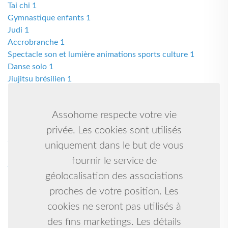
Tai chi 1
Gymnastique enfants 1
Judi 1
Accrobranche 1
Spectacle son et lumière animations sports culture 1
Danse solo 1
Jiujitsu brésilien 1
Protection féline 1
Kick boxing & mma 1
Assohome respecte votre vie
Piscine 1
Escrime sportive et loisirs 1
privée. Les cookies sont utilisés
Sport 1
uniquement dans le but de vous
Basketteur pro 1
fournir le service de
Judo ju-jitsu taïso 1
géolocalisation des associations
Le jiu jitsu bresilien 1
Kickboxing, mma , muaythai 1
proches de votre position. Les
Dirigeant 1
cookies ne seront pas utilisés à
Karate shotokai 1
des fins marketings. Les détails
Kickboxing 1