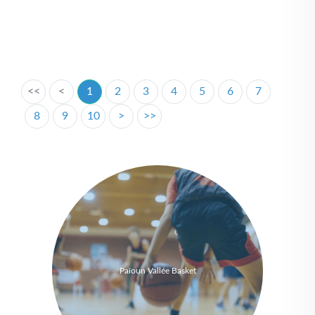
<<
<
1
2
3
4
5
6
7
8
9
10
>
>>
Païoun Vallée Basket