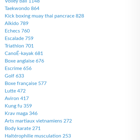
Volley ball 1148
Taekwondo 864
Kick boxing muay thai pancrace 828
Aïkido 789
Echecs 760
Escalade 759
Triathlon 701
CanoË-kayak 681
Boxe anglaise 676
Escrime 656
Golf 633
Boxe française 577
Lutte 472
Aviron 417
Kung fu 359
Krav maga 346
Arts martiaux vietnamiens 272
Body karate 271
Haltérophilie musculation 253