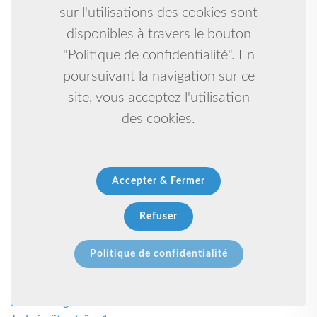
sur l'utilisations des cookies sont
Attaquant 1
Karate goju ryu 1
disponibles à travers le bouton
Boxe anglaise, muay thaï, kick boxing 1
"Politique de confidentialité". En
Danse claquettes (tap dance) 1
poursuivant la navigation sur ce
Aide à l'emploi et à la formation 1
site, vous acceptez l'utilisation
Kung fu, sanda 1
Karaté self-défense krav-maga 1
des cookies.
Karate wado-ryu 1
Koryo taekwondo club 1
Gymnastique acrobatique 1
Accepter & Fermer
Jiu jutsu 1
Collectivite 1
Mamoudou 1
Refuser
Parkour / workout/evenementiel 1
Yoga-pilate 1
Politique de confidentialité
Crosstraining 1
Lutte contact 1
Kick boxing 1