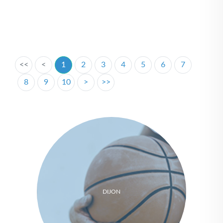
<<
<
1
2
3
4
5
6
7
8
9
10
>
>>
DIJON