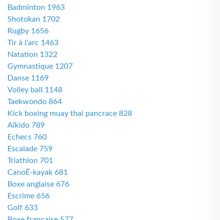
Badminton 1963
Shotokan 1702
Rugby 1656
Tir à l'arc 1463
Natation 1322
Gymnastique 1207
Danse 1169
Volley ball 1148
Taekwondo 864
Kick boxing muay thai pancrace 828
Aïkido 789
Echecs 760
Escalade 759
Triathlon 701
CanoË-kayak 681
Boxe anglaise 676
Escrime 656
Golf 633
Boxe française 577