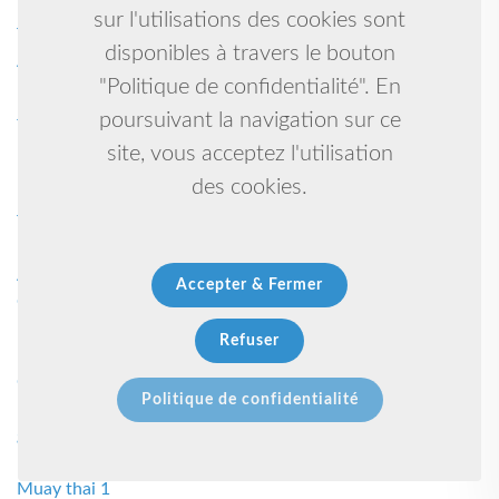
Budo taijutsu -ninjutsu 1
sur l'utilisations des cookies sont
Triatlhon 1
disponibles à travers le bouton
Athletisme 1
"Politique de confidentialité". En
Krav 1
Judo - taiso 1
poursuivant la navigation sur ce
Moussa 1
site, vous acceptez l'utilisation
Mediateur boxe française 1
des cookies.
Karate 1
Tir à l’arc 1
Karate shorin ryu / kobudo 1
Animation 1
Accepter & Fermer
Gr geg danse 1
Benjamin 1
Refuser
Kenpo 1
Course à pied 1
Politique de confidentialité
Plongée sous-marine 1
gym garçon 1
Baby gym 1
Muay thai 1