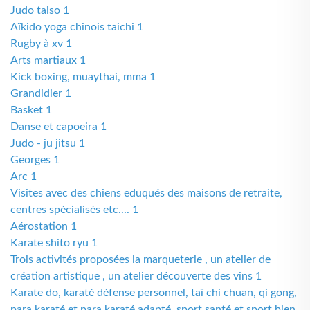
Judo taiso 1
Aïkido yoga chinois taichi 1
Rugby à xv 1
Arts martiaux 1
Kick boxing, muaythai, mma 1
Grandidier 1
Basket 1
Danse et capoeira 1
Judo - ju jitsu 1
Georges 1
Arc 1
Visites avec des chiens eduqués des maisons de retraite,
centres spécialisés etc.... 1
Aérostation 1
Karate shito ryu 1
Trois activités proposées la marqueterie , un atelier de
création artistique , un atelier découverte des vins 1
Karate do, karaté défense personnel, taï chi chuan, qi gong,
para karaté et para karaté adapté, sport santé et sport bien