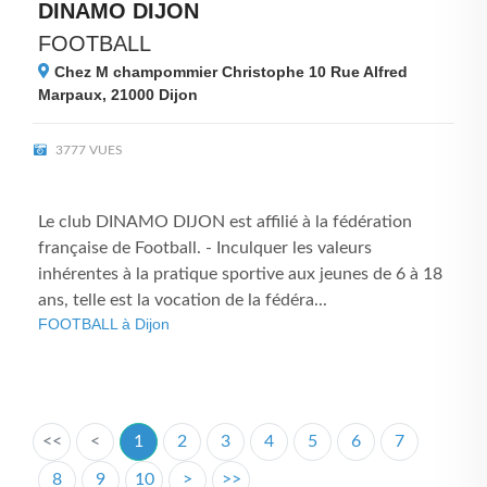
DINAMO DIJON
FOOTBALL
Chez M champommier Christophe 10 Rue Alfred
Marpaux, 21000
Dijon
3777 VUES
Le club DINAMO DIJON est affilié à la fédération
française de Football. - Inculquer les valeurs
inhérentes à la pratique sportive aux jeunes de 6 à 18
ans, telle est la vocation de la fédéra...
FOOTBALL à Dijon
<<
<
1
2
3
4
5
6
7
8
9
10
>
>>