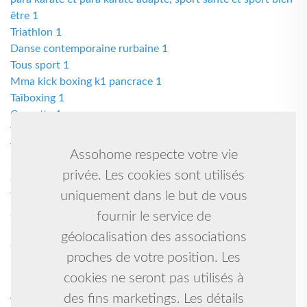
être 1
Triathlon 1
Danse contemporaine rurbaine 1
Tous sport 1
Mma kick boxing k1 pancrace 1
Taïboxing 1
Causette 1
Victore 1
Tir a l'arc 1
Assohome respecte votre vie
Parents d'élèves 1
privée. Les cookies sont utilisés
Centre de loisirs 1
uniquement dans le but de vous
Tennis table 1
Soar 1
fournir le service de
Multisport et pratique d'entretien 1
géolocalisation des associations
Club de cyclisme 1
proches de votre position. Les
Bourse vêtements enfants jouets puériculture 1
cookies ne seront pas utilisés à
Badinfenouillet 1
Arts martiaux artistiques 1
des fins marketings. Les détails