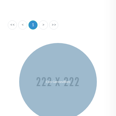
<<
<
1
>
>>
Csm Gennevilliers