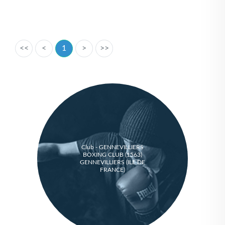
<<
<
1
>
>>
Club - GENNEVILLIERS
BOXING CLUB (1563)
GENNEVILLIERS (ILE DE
FRANCE)