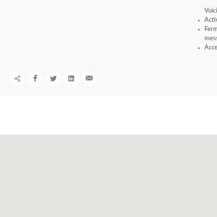
Voic
Acti
Ferm
mess
Acce