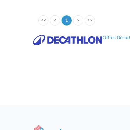
<<
<
1
>
>>
Offres Décath