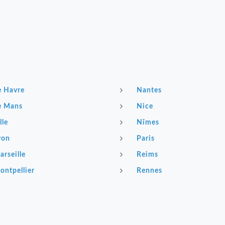
e Havre
Nantes
e Mans
Nice
lle
Nîmes
yon
Paris
arseille
Reims
ontpellier
Rennes