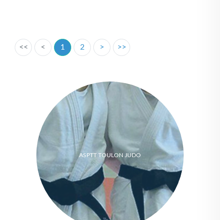
<<
<
1
2
>
>>
ASPTT TOULON JUDO