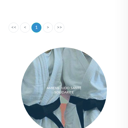
<<
<
1
>
>>
AMIENS JUDO SANTE
SOLIDARITE