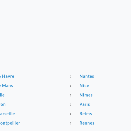
e Havre
Nantes
e Mans
Nice
lle
Nîmes
yon
Paris
arseille
Reims
ontpellier
Rennes