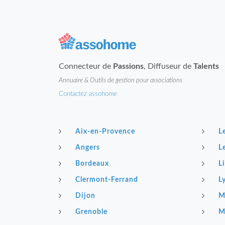
Connecteur de
Passions
, Diffuseur de
Talents
Annuaire & Outils de gestion pour associations
Contactez assohome
Aix-en-Provence
L
Angers
L
Bordeaux
Li
Clermont-Ferrand
L
Dijon
M
Grenoble
M