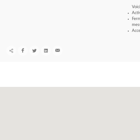
Voic
Acti
Ferm
mess
Acce