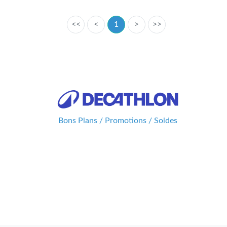
<<
<
1
>
>>
Bons Plans / Promotions / Soldes