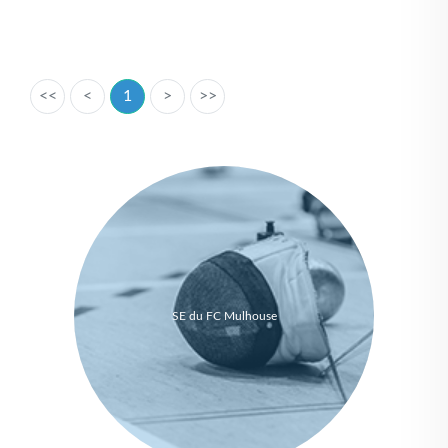
<<
<
1
>
>>
SE du FC Mulhouse