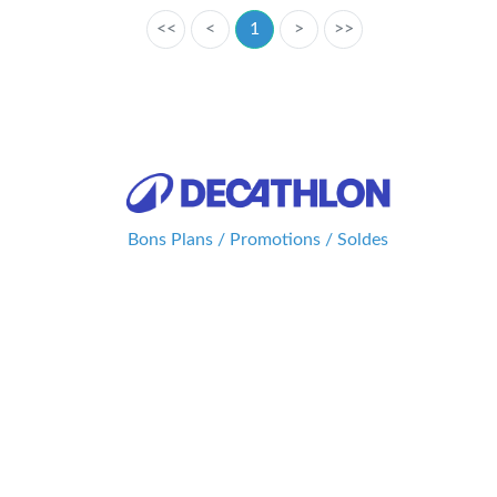
<<
<
1
>
>>
Bons Plans / Promotions / Soldes