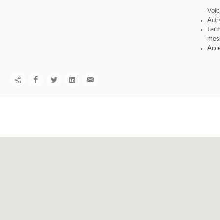
Voic
Acti
Ferm
mess
Acce