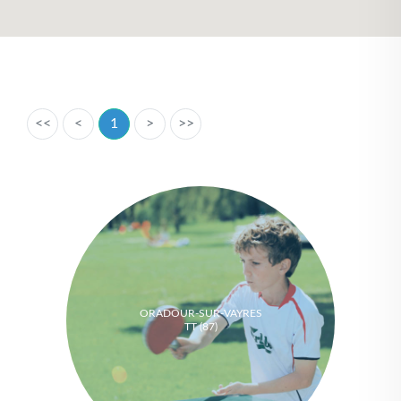
<<
<
1
>
>>
ORADOUR-SUR-VAYRES
TT (87)