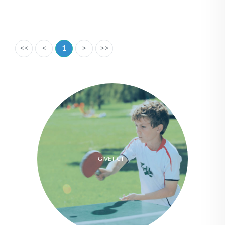
<<
<
1
>
>>
GIVET CTT