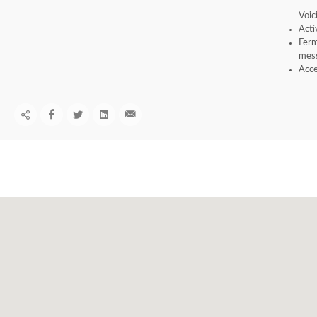
Voic
Acti
Ferm
mess
Acce