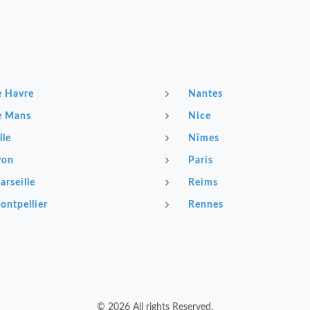
e Havre
Nantes
e Mans
Nice
lle
Nîmes
yon
Paris
arseille
Reims
ontpellier
Rennes
© 2026 All rights Reserved.