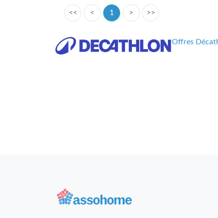
<<
<
1
>
>>
Offres Décath