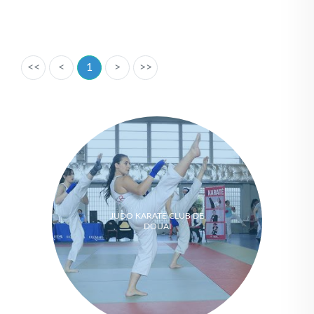
<<
<
1
>
>>
JUDO KARATE CLUB DE
DOUAI