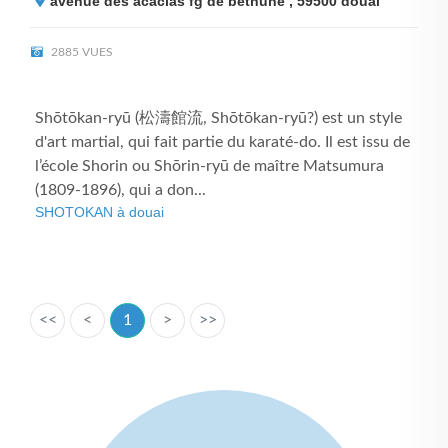
avenue des acacias fg de bethune , 59500
douai
2885 VUES
Shōtōkan-ryū (松濤館流, Shōtōkan-ryū?) est un style
d'art martial, qui fait partie du karaté-do. Il est issu de
l’école Shorin ou Shōrin-ryū de maître Matsumura
(1809-1896), qui a don...
SHOTOKAN à douai
<<
<
1
>
>>