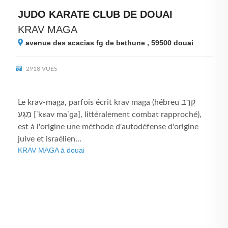
JUDO KARATE CLUB DE DOUAI
KRAV MAGA
avenue des acacias fg de bethune , 59500
douai
2918 VUES
Le krav-maga, parfois écrit krav maga (hébreu קְרַב
מַגָּע [ˈkʁav maˈɡa], littéralement combat rapproché),
est à l'origine une méthode d'autodéfense d'origine
juive et israélien...
KRAV MAGA à douai