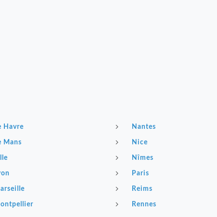
e Havre
Nantes
e Mans
Nice
lle
Nîmes
yon
Paris
arseille
Reims
ontpellier
Rennes