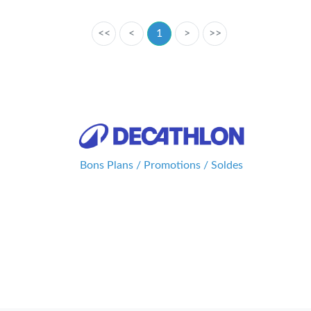
<<
<
1
>
>>
Bons Plans / Promotions / Soldes