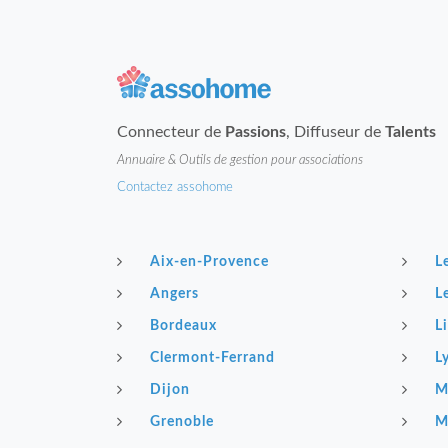
Connecteur de
Passions
, Diffuseur de
Talents
Annuaire & Outils de gestion pour associations
Contactez assohome
Aix-en-Provence
L
Angers
L
Bordeaux
Li
Clermont-Ferrand
L
Dijon
M
Grenoble
M