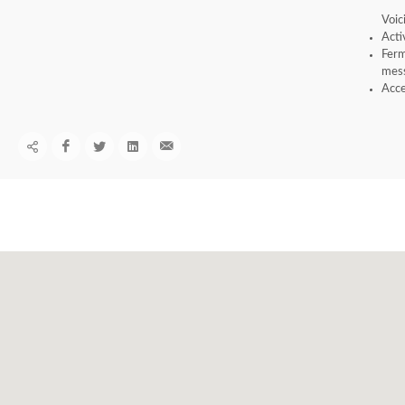
Voic
Acti
Ferm
mess
Acce