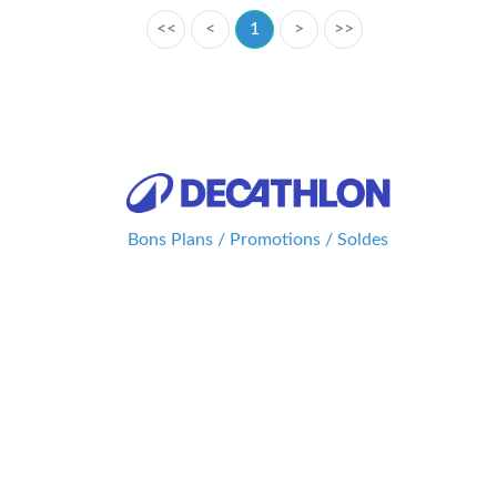
<<
<
1
>
>>
Bons Plans / Promotions / Soldes