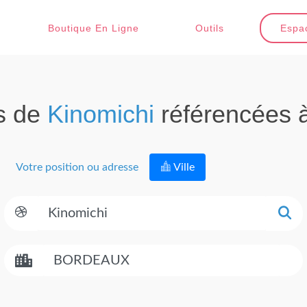
Boutique En Ligne
Outils
Espac
s de
Kinomichi
référencées 
Votre position ou adresse
Ville