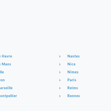
e Havre
Nantes
e Mans
Nice
lle
Nîmes
yon
Paris
arseille
Reims
ontpellier
Rennes