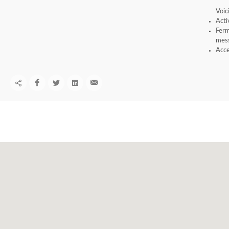
Voic
Acti
Ferm
mess
Acce