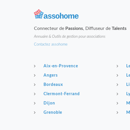
Connecteur de
Passions
, Diffuseur de
Talents
Annuaire & Outils de gestion pour associations
Contactez assohome
Aix-en-Provence
L
Angers
L
Bordeaux
Li
Clermont-Ferrand
L
Dijon
M
Grenoble
M