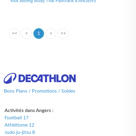
Kick Boxing Muay Thai Pancrace à ANGERS
<<
<
1
>
>>
Bons Plans / Promotions / Soldes
Activités dans Angers :
Football 17
Athlétisme 12
Judo ju-jitsu 8