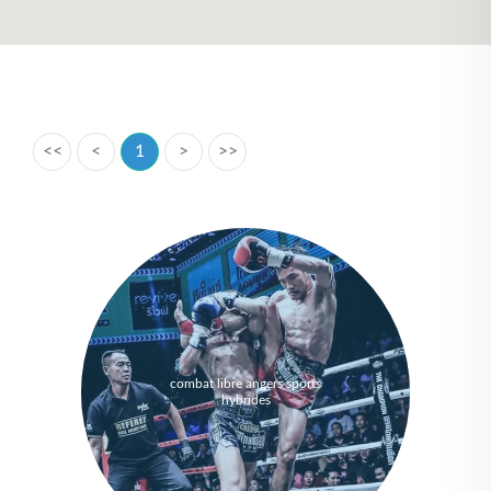
<<
<
1
>
>>
combat libre angers sports
hybrides