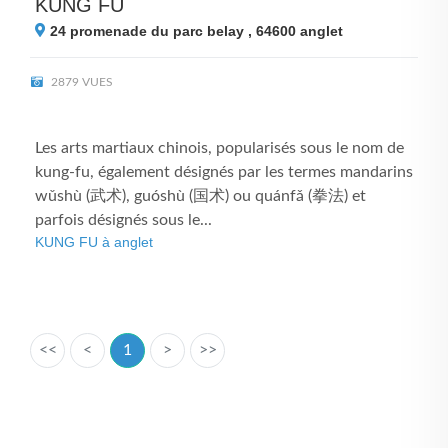
KUNG FU
24 promenade du parc belay , 64600
anglet
2879 VUES
Les arts martiaux chinois, popularisés sous le nom de
kung-fu, également désignés par les termes mandarins
wǔshù (武术), guóshù (国术) ou quánfǎ (拳法) et
parfois désignés sous le...
KUNG FU à anglet
<<
<
1
>
>>