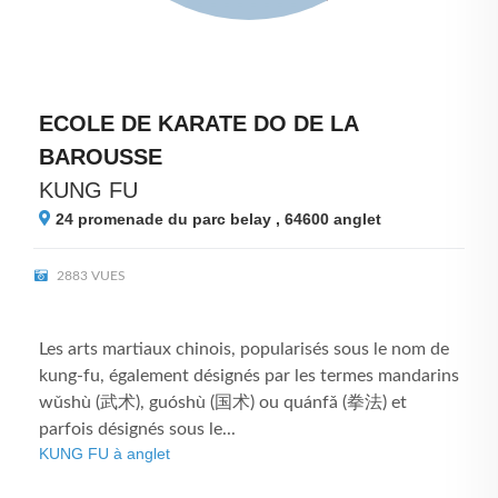
ECOLE DE KARATE DO DE LA
BAROUSSE
KUNG FU
24 promenade du parc belay , 64600
anglet
2883 VUES
Les arts martiaux chinois, popularisés sous le nom de
kung-fu, également désignés par les termes mandarins
wǔshù (武术), guóshù (国术) ou quánfǎ (拳法) et
parfois désignés sous le...
KUNG FU à anglet