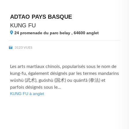
ADTAO PAYS BASQUE
KUNG FU
24 promenade du parc belay , 64600
anglet
3123 VUES
Les arts martiaux chinois, popularisés sous le nom de
kung-fu, également désignés par les termes mandarins
wǔshù (武术), guóshù (国术) ou quánfǎ (拳法) et
parfois désignés sous le...
KUNG FU à anglet