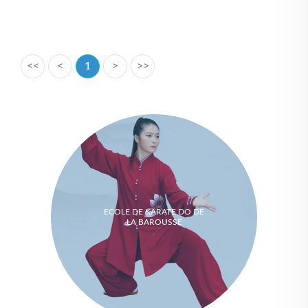
<<
<
1
>
>>
ECOLE DE KARATE DO DE
LA BAROUSSE