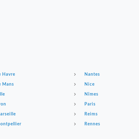
e Havre
Nantes
e Mans
Nice
lle
Nîmes
yon
Paris
arseille
Reims
ontpellier
Rennes