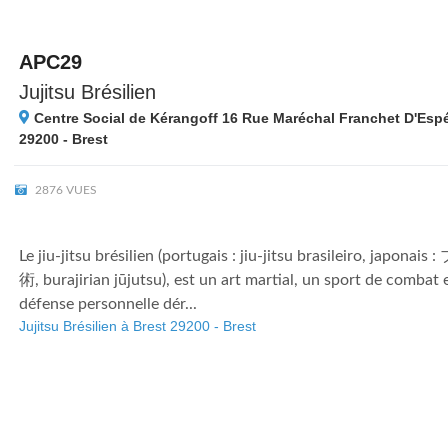
APC29
Jujitsu Brésilien
Centre Social de Kérangoff 16 Rue Maréchal Franchet D'Esp
29200 - Brest
2876 VUES
Le jiu-jitsu brésilien (portugais : jiu-jitsu brasileiro, jap
術, burajirian jūjutsu), est un art martial, un sport de combat
défense personnelle dér...
Jujitsu Brésilien à Brest 29200 - Brest