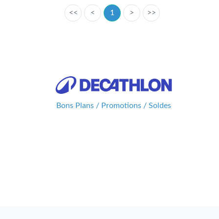
<<
<
1
>
>>
Bons Plans / Promotions / Soldes