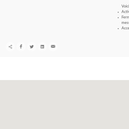
Voic
Acti
Ferm
mess
Acce