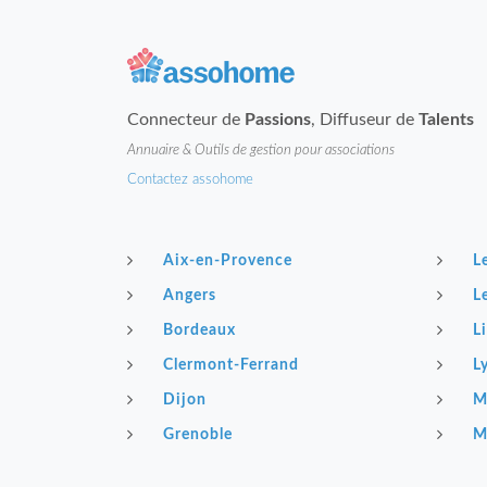
Connecteur de
Passions
, Diffuseur de
Talents
Annuaire & Outils de gestion pour associations
Contactez assohome
Aix-en-Provence
L
Angers
L
Bordeaux
Li
Clermont-Ferrand
L
Dijon
M
Grenoble
M