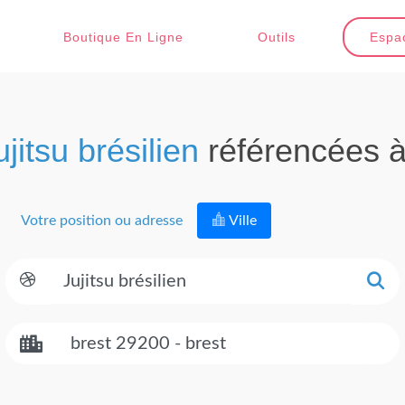
Boutique En Ligne
Outils
Espac
ujitsu brésilien
référencées 
Votre position ou adresse
Ville