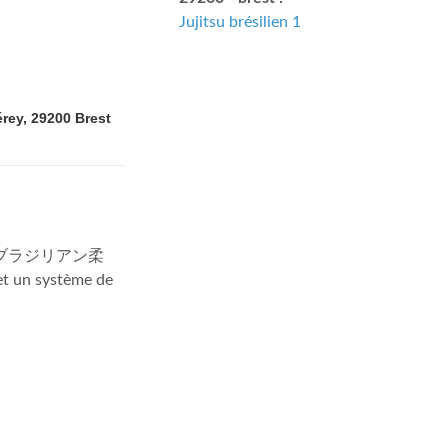
Jujitsu brésilien 1
érey, 29200
Brest
onais : ブラジリアン柔
 et un système de