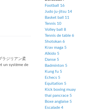
Football 16
Judo ju-jitsu 14
Basket ball 11
Tennis 10
Volley ball 8
Tennis de table 6
Shotokan 6
Krav maga 5
Aïkido 5
onais : ブラジリアン柔
Danse 5
 et un système de
Badminton 5
Kung fu 5
Echecs 5
Equitation 5
Kick boxing muay
thai pancrace 5
Boxe anglaise 5
Escalade 4