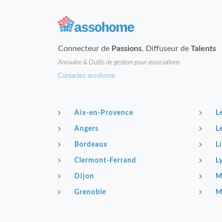
Connecteur de
Passions
, Diffuseur de
Talents
Annuaire & Outils de gestion pour associations
Contactez assohome
Aix-en-Provence
L
Angers
L
Bordeaux
Li
Clermont-Ferrand
L
Dijon
M
Grenoble
M