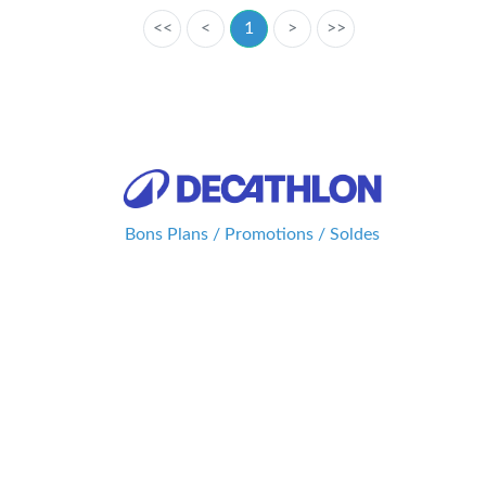
<<
<
1
>
>>
Bons Plans / Promotions / Soldes