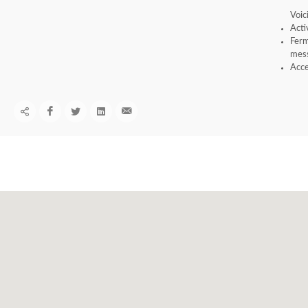
Voic
Acti
Ferm
mess
Acce