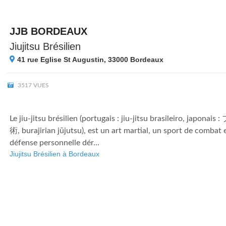
JJB BORDEAUX
Jiujitsu Brésilien
41 rue Eglise St Augustin, 33000
Bordeaux
3517 VUES
Le jiu-jitsu brésilien (portugais : jiu-jitsu brasileiro, jap
術, burajirian jūjutsu), est un art martial, un sport de combat
défense personnelle dér...
Jiujitsu Brésilien à Bordeaux