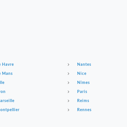
e Havre
Nantes
e Mans
Nice
lle
Nîmes
yon
Paris
arseille
Reims
ontpellier
Rennes