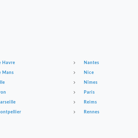
e Havre
Nantes
e Mans
Nice
lle
Nîmes
yon
Paris
arseille
Reims
ontpellier
Rennes