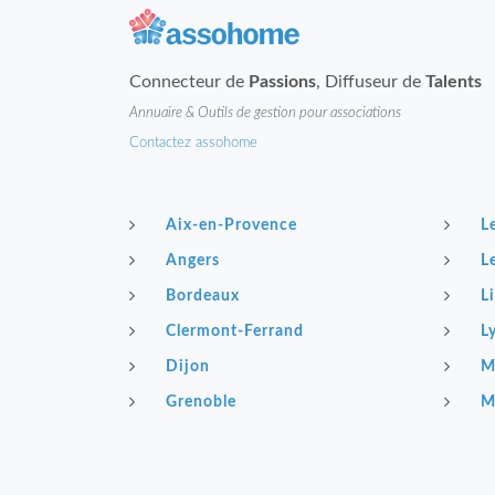
Connecteur de
Passions
, Diffuseur de
Talents
Annuaire & Outils de gestion pour associations
Contactez assohome
Aix-en-Provence
L
Angers
L
Bordeaux
Li
Clermont-Ferrand
L
Dijon
M
Grenoble
M