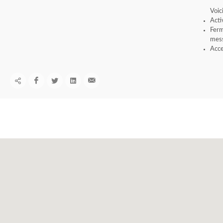
Voic
Acti
Ferm
mess
Acce