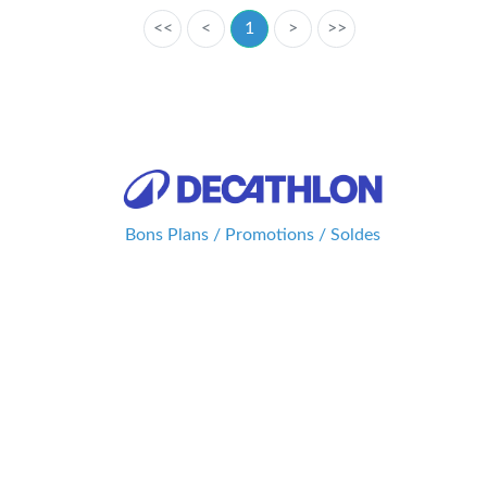
<<
<
1
>
>>
Bons Plans / Promotions / Soldes