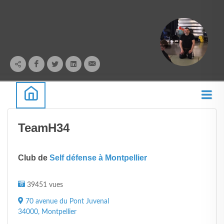
TeamH34
Club de
Self défense à Montpellier
39451 vues
70 avenue du Pont Juvenal
34000, Montpellier