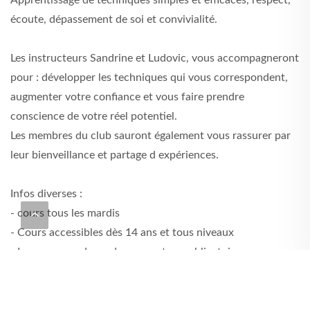
écoute, dépassement de soi et convivialité.
Les instructeurs Sandrine et Ludovic, vous accompagneront
pour : développer les techniques qui vous correspondent,
augmenter votre confiance et vous faire prendre
conscience de votre réel potentiel.
Les membres du club sauront également vous rassurer par
leur bienveillance et partage d expériences.
Infos diverses :
- cours tous les mardis
- Cours accessibles dès 14 ans et tous niveaux
- Les passages de grades ne sont pas obligatoires.
- 2 cours d'essais offerts (pas d'équipements demandé pour
les séances d'essais).
- vous pouvez nous rejoindre à tout moment de l'année.