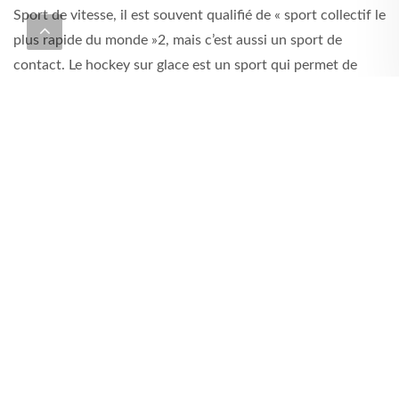
Sport de vitesse, il est souvent qualifié de « sport collectif le
plus rapide du monde »2, mais c’est aussi un sport de
contact. Le hockey sur glace est un sport qui permet de
travailler son corps tout comme son esprit. De plus étant
un sport collectif il permet d’apprendre à donner son
maximum à un groupe, et créer sa propre utilité pour
devenir essentiel à l’équipe. - Voici les valeurs du Hockey
sur Glace : Le Plaisir : Le hockey sur glace est d'abord un
jeu. Ainsi, il doit être une source d’expériences
constructives, un moyen de célébrer la joie d’être ensemble
et d’appartenir à un groupe caractérisé par des valeurs
positives.Le Respect : Faire preuve d’esprit sportif, c’est
respecter l’ensemble des personnes qui permettent le
déroulement de l’activité sportive ainsi que soi-même, par
l’adoption d’un comportement adéquat aussi bien dans la
victoire que dans la défaite. Toute manifestation violente