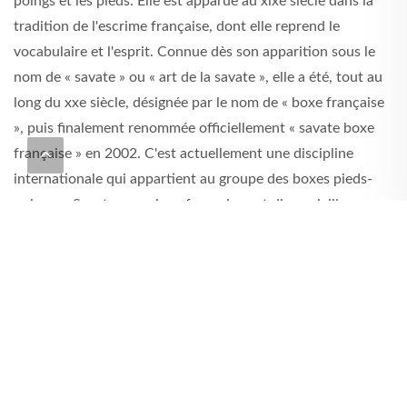
poings et les pieds. Elle est apparue au xixe siècle dans la
tradition de l'escrime française, dont elle reprend le
vocabulaire et l'esprit. Connue dès son apparition sous le
nom de « savate » ou « art de la savate », elle a été, tout au
long du xxe siècle, désignée par le nom de « boxe française
», puis finalement renommée officiellement « savate boxe
française » en 2002. C'est actuellement une discipline
internationale qui appartient au groupe des boxes pieds-
poings. « Savate » en vieux français veut dire « vieille
chaussure ». Un homme qui pratique la savate est appelé un
tireur tandis qu'une femme s'appelle une tireuse. La boxe
française est un sport très complet. Il renforce l’endurance,
la souplesse, la coordination. La pratique de la SAVATE
développe la motricité, la fluidité gestuelle et la confiance
en soi. - «Selon Théophile GAUTIER : La boxe française est
une science profonde qui exige beaucoup de sang froid, de