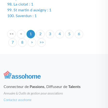
98. La ciotat : 1
99. St martin d auxigny : 1
100. Saverdun : 1
<<
<
1
2
3
4
5
6
7
8
>
>>
Connecteur de
Passions
, Diffuseur de
Talents
Annuaire & Outils de gestion pour associations
Contactez assohome