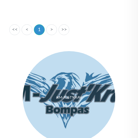
<<
<
1
>
>>
KM-JUST'KRAV